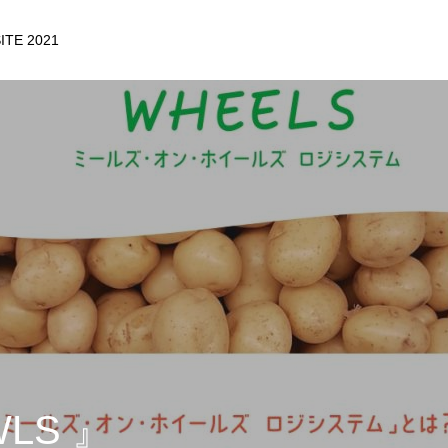
ITE 2021
LS 』