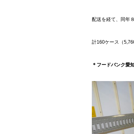
JOIN US！
配送を経て、同年
計160ケース（5
JOB DESCRIPTION
＊フードバンク愛
BLOG