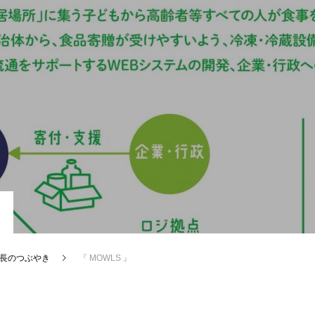
長のつぶやき
『 MOWLS 』