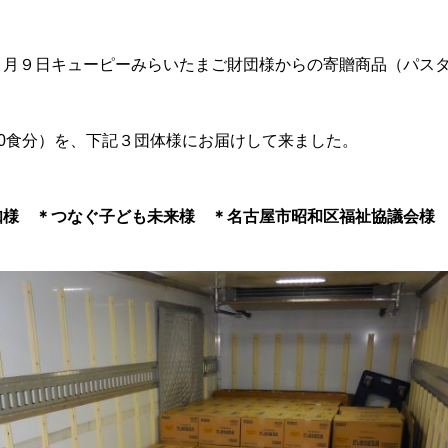
８月９日キューピーみらいたまご財団様からの寄贈商品（パス
,760食分）を、下記３団体様にお届けして来ました。
知様 ＊つなぐ子ども未来様 ＊名古屋市昭和区福祉協議会様