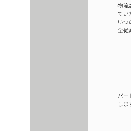
物流
てい
いつ
全従
パー
しま