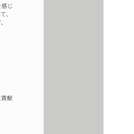
を感じ
して、
ず、
に貢献