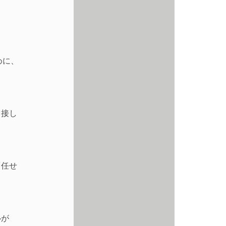
めに、
」接し
「任せ
心が