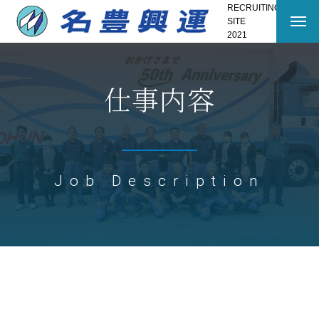
RECRUITING
SITE
2021
仕事内容
Job Description